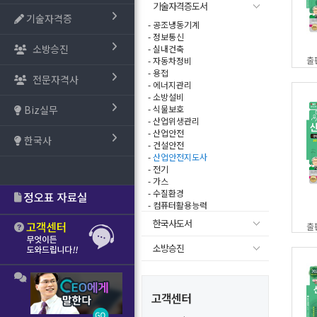
기술자격증도서
기술자격증
- 공조냉동기계
- 정보통신
소방승진
- 실내건축
출
- 자동차정비
- 용접
전문자격사
- 에너지관리
- 소방설비
Biz실무
- 식물보호
- 산업위생관리
- 산업안전
한국사
- 건설안전
-
산업안전지도사
- 전기
- 가스
- 수질환경
- 컴퓨터활용능력
한국사도서
출
소방승진
고객센터