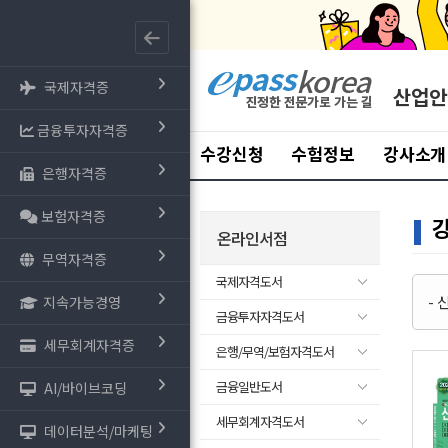
국제자격증
산업안
금융투자자격증
수강신청
수험정보
강사소개
은행자격증
보험자격증
온라인서점
무역자격증
국제자격도서
-
지속가능경영
금융투자자격도서
세무회계자격증
은행/무역/보험자격도서
금융일반도서
AI/바이브코딩
세무회계자격도서
데이터분석/마케팅