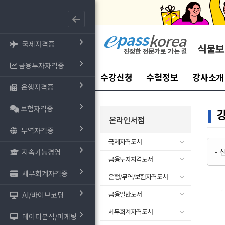
국제자격증
식물보
금융투자자격증
수강신청
수험정보
강사소개
은행자격증
보험자격증
온라인서점
무역자격증
국제자격도서
-
지속가능경영
금융투자자격도서
세무회계자격증
은행/무역/보험자격도서
금융일반도서
AI/바이브코딩
세무회계자격도서
데이터분석/마케팅