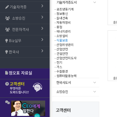
기술자격증도서
기술자격증
- 공조냉동기계
- 정보통신
소방승진
- 실내건축
출
- 자동차정비
- 용접
전문자격사
- 에너지관리
- 소방설비
Biz실무
-
식물보호
- 산업위생관리
- 산업안전
한국사
- 건설안전
- 산업안전지도사
- 전기
- 가스
- 수질환경
- 컴퓨터활용능력
출
한국사도서
소방승진
고객센터