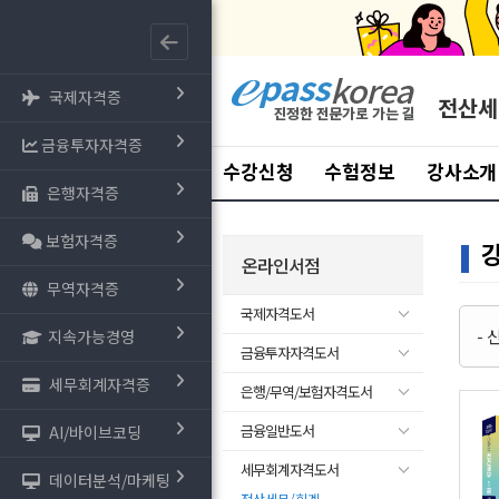
국제자격증
전산세
금융투자자격증
수강신청
수험정보
강사소개
은행자격증
보험자격증
온라인서점
무역자격증
국제자격도서
-
지속가능경영
금융투자자격도서
세무회계자격증
은행/무역/보험자격도서
금융일반도서
AI/바이브코딩
세무회계자격도서
데이터분석/마케팅
-
전산세무/회계