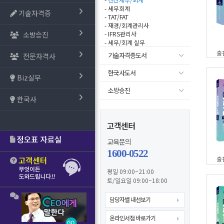
- 세무회계
기술자격증
- TAT/FAT
- 재경/회계관리사
소방승진
- IFRS관리사
- 세무/회계 실무
출
기술자격증도서
전문자격사
한국사도서
Biz실무
소방승진
한국사
고객센터
교육문의
1600-0522
출
평일 09:00~21:00
토/일요일 09:00~18:00
담당자별 내선보기
온라인서점 바로가기