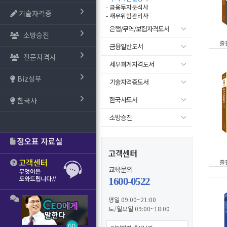
- 금융투자분석사
기술자격증
- 재무위험관리사
은행/무역/보험자격도서
소방승진
출
금융일반도서
전문자격사
세무회계자격도서
Biz실무
기술자격증도서
한국사도서
한국사
소방승진
고객센터
출
교육문의
1600-0522
평일 09:00~21:00
토/일요일 09:00~18:00