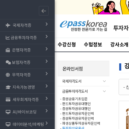
국제자격증
투자자
금융투자자격증
수강신청
수험정보
강사소개
은행자격증
보험자격증
온라인서점
무역자격증
국제자격도서
-
지속가능경영
금융투자자격도서
- 증권금융기초입문
세무회계자격증
- 펀드투자권유대행인
- 증권투자권유대행인
AI/바이브코딩
- 펀드투자권유자문인력
- 증권투자권유자문인력
- 파생상품투자권유자문인력
데이터분석/마케팅
-
투자자산운용사