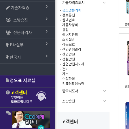
기술자격증도서
기술자격증
-
공조냉동기계
- 정보통신
소방승진
- 실내건축
출
- 자동차정비
- 용접
전문자격사
- 에너지관리
- 소방설비
Biz실무
- 식물보호
- 산업위생관리
- 산업안전
한국사
- 건설안전
- 산업안전지도사
- 전기
- 가스
- 수질환경
- 컴퓨터활용능력
출
한국사도서
소방승진
고객센터