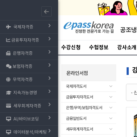
국제자격증
공조냉
금융투자자격증
수강신청
수험정보
강사소개
은행자격증
보험자격증
온라인서점
무역자격증
국제자격도서
-
지속가능경영
금융투자자격도서
세무회계자격증
은행/무역/보험자격도서
금융일반도서
AI/바이브코딩
세무회계자격도서
데이터분석/마케팅