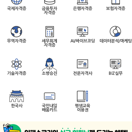
국제자격증
금융투자
은행자격증
보험자격증
자격증
무역자격증
세무회계
AI/바이브코딩
데이터분석/마케팅
자격증
기술자격증
소방승진
전문자격사
BIZ실무
한국사
국민내일
평생교육
배움카드
이용권