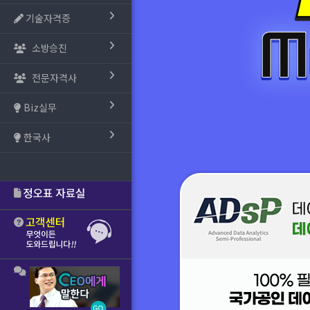
기술자격증
소방승진
전문자격사
Biz실무
한국사