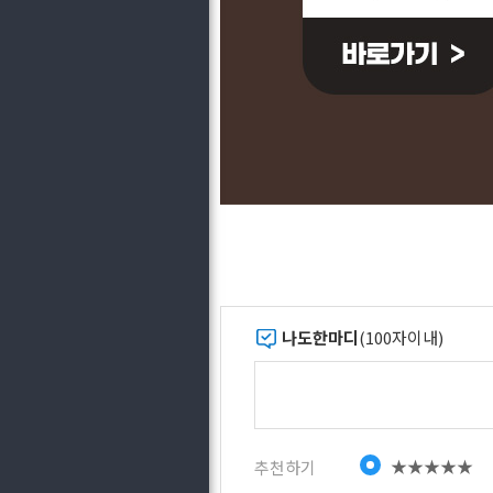
나도한마디
(100자이내)
★★★★★
추천하기