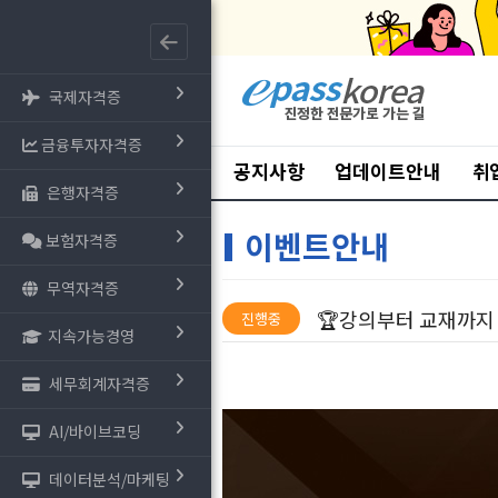
국제자격증
금융투자자격증
공지사항
업데이트안내
취
은행자격증
이벤트안내
보험자격증
무역자격증
🏆강의부터 교재까지
진행중
지속가능경영
세무회계자격증
AI/바이브코딩
데이터분석/마케팅