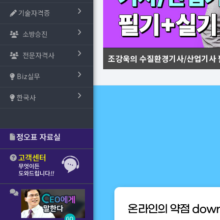
기술자격증
소방승진
전문자격사
조강욱의 수질환경기사/산업기사 
Biz실무
한국사