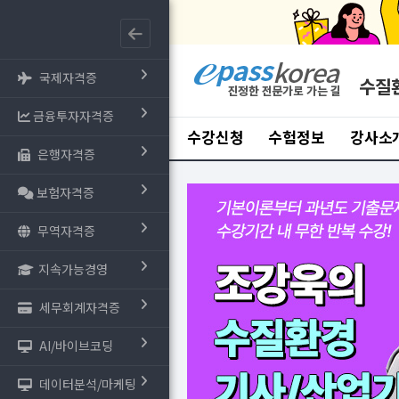
국제자격증
수질
금융투자자격증
수강신청
수험정보
강사소
은행자격증
보험자격증
무역자격증
지속가능경영
세무회계자격증
AI/바이브코딩
데이터분석/마케팅