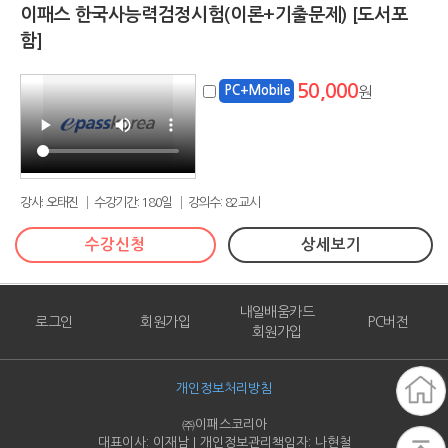
이패스 한국사능력검정시험(이론+기출문제) [도서포
함]
50,000
PC+Mobile
원
강사: 오태진 │ 수강기간: 180일 │ 강의수: 82교시
수강신청
상세보기
내일배움카드
로그인
회원가입
PC버전
회원가입
개인정보처리방침
㈜이패스코리아
대표이사: 이재남 | 개인정보관리책임자: 나현철