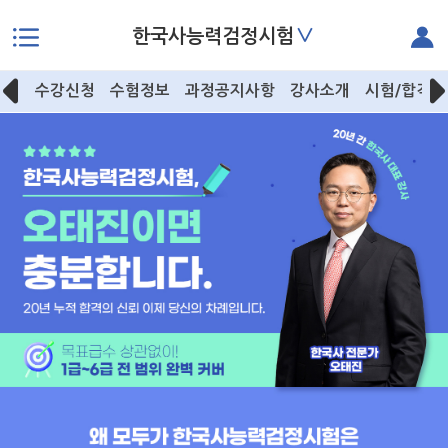
∨
한국사능력검정시험
본문으로 바로가기
수강신청
수험정보
과정공지사항
강사소개
시험/합격후