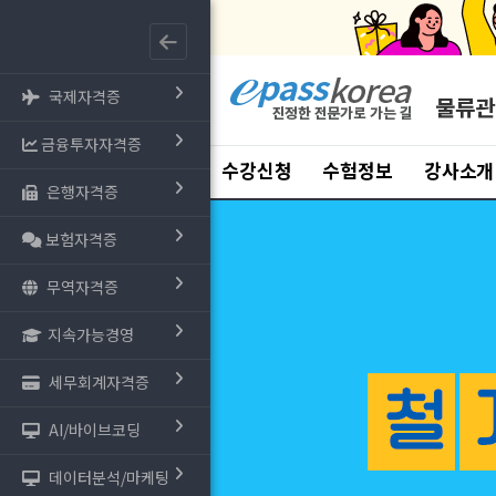
국제자격증
물류관
금융투자자격증
수강신청
수험정보
강사소개
은행자격증
보험자격증
무역자격증
지속가능경영
세무회계자격증
AI/바이브코딩
데이터분석/마케팅