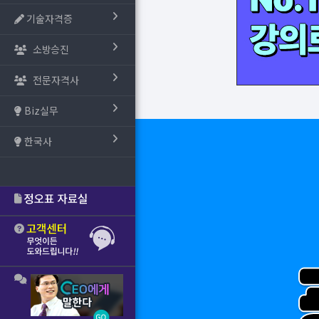
기술자격증
소방승진
전문자격사
Biz실무
한국사