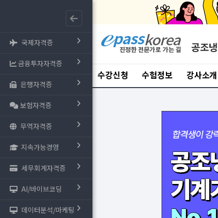
국제자격증
공조냉
금융투자자격증
수강신청
수험정보
강사소개
은행자격증
보험자격증
무역자격증
지속가능경영
세무회계자격증
AI/바이브코딩
데이터분석/마케팅