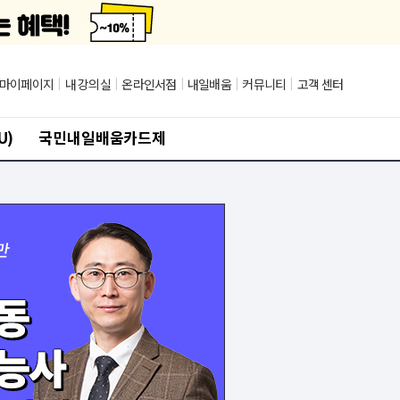
마이페이지
|
내 강의실
|
온라인서점
|
내일배움
|
커뮤니티
|
고객 센터
U)
국민내일배움카드제