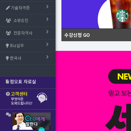
기술자격증
소방승진
전문자격사
수강신청 GO
Biz실무
한국사