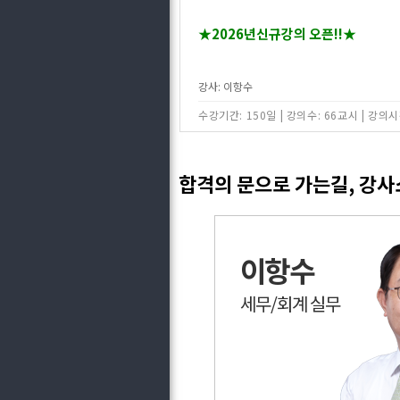
★2026년신규강의 오픈!!★
강사: 이항수
수강기간: 150일
|
강의수: 66교시
|
강의시간
합격의 문으로 가는길, 강
이항수
세무/회계 실무