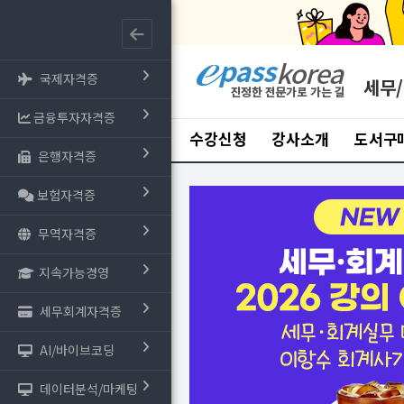
국제자격증
세무
금융투자자격증
수강신청
강사소개
도서구
은행자격증
보험자격증
무역자격증
지속가능경영
세무회계자격증
AI/바이브코딩
데이터분석/마케팅