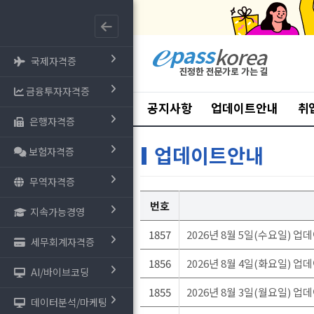
국제자격증
금융투자자격증
공지사항
업데이트안내
취
은행자격증
업데이트안내
보험자격증
무역자격증
번호
지속가능경영
1857
2026년 8월 5일(수요일) 업
세무회계자격증
1856
2026년 8월 4일(화요일) 업
AI/바이브코딩
1855
2026년 8월 3일(월요일) 업
데이터분석/마케팅