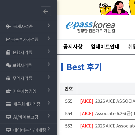
국제자격증
금융투자자격증
공지사항
업데이트안내
취
은행자격증
Best 후기
보험자격증
무역자격증
번호
지속가능경영
555
[AICE]
2026 AICE ASSO
세무회계자격증
554
[AICE]
Associate 6.26(
AI/바이브코딩
553
[AICE]
2026 AICE Assoc
데이터분석/마케팅