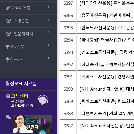
6397
[카디안자산운용] 주식운용본부
기술자격증
6396
[흥국자산운용] 기관마케팅본
소방승진
6395
[한국투자신탁운용] ETF운용
전문자격사
6394
[하나증권] 연금사업단(법인
Biz실무
6393
[인모스트투자자문]_금융 서
한국사
6392
[하나증권] 글로벌투자분석실
6391
[위베스트자산운용] 경영지원
6390
[NH-Amundi자산운용] 
6389
[위베스트자산운용] 펀드회계
6388
[다올투자증권] 계좌 업무개
6387
[NH-Amundi자산운용] 