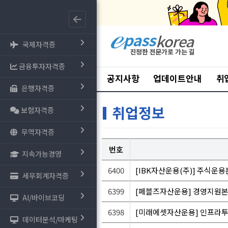
국제자격증
금융투자자격증
공지사항
업데이트안내
취
은행자격증
취업정보
보험자격증
무역자격증
번호
지속가능경영
6400
[IBK자산운용(주)] 주식운
세무회계자격증
6399
[페블즈자산운용] 경영지원본부
AI/바이브코딩
6398
[미래에셋자산운용] 인프라
데이터분석/마케팅