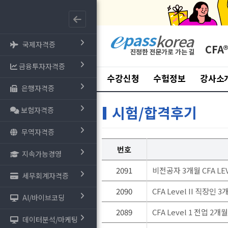
국제자격증
CFA
금융투자자격증
수강신청
수험정보
강사소
은행자격증
시험/합격후기
보험자격증
무역자격증
번호
지속가능경영
2091
비전공자 3개월 CFA LE
세무회계자격증
2090
CFA Level II 직장인 
AI/바이브코딩
2089
CFA Level 1 전업 2
데이터분석/마케팅