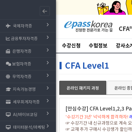
국제자격증
CFA
금융투자자격증
수강신청
수험정보
강사소
은행자격증
CFA Level1
보험자격증
무역자격증
온라인 패키지 과정
온라인 종
지속가능경영
세무회계자격증
[안심수강] CFA Level1,2,3 P
AI/바이브코딩
'수강기간 3년' 넉넉하게 합격하자!
☞ 수강기간 내 신규과정으로 계속 
데이터분석/마케팅
☞ 교재 추가 구매시 수강생가 할인