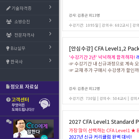
기술자격증
강사: 김종곤 외13명
소방승진
수강기간: 1095일
|
강의수: 682교시
|
강의
전문자격사
[안심수강] CFA Level1,2 Pa
Biz실무
'수강기간 2년' 넉넉하게 합격하자!
한국사
☞ 수강기간 내 신규과정으로 계속 
☞ 교재 추가 구매시 수강생가 할인
강사: 김종곤 외12명
수강기간: 730일
|
강의수: 504교시
|
강의시
2027 CFA Level1 Standard 
가장 많이 선택하는 CFA Level1 ★ 
2027년 신규 커리큘럼 완벽 대비!