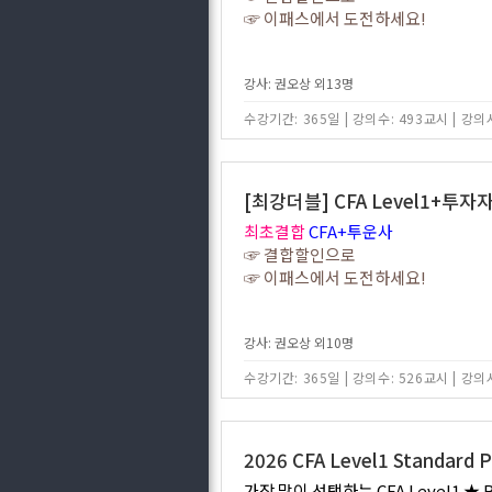
☞ 이패스에서 도전하세요!
강사: 권오상 외13명
수강기간: 365일
|
강의수: 493교시
|
강의시
[최강더블] CFA Level1+투자
최초결합
CFA+투운사
☞ 결합할인으로
☞ 이패스에서 도전하세요!
강사: 권오상 외10명
수강기간: 365일
|
강의수: 526교시
|
강의시
2026 CFA Level1 Standard 
가장 많이 선택하는 CFA Level1 ★ 