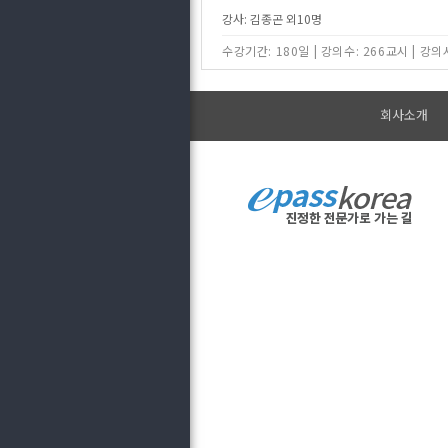
강사: 김종곤 외10명
수강기간: 180일
|
강의수: 266교시
|
강의시
회사소개