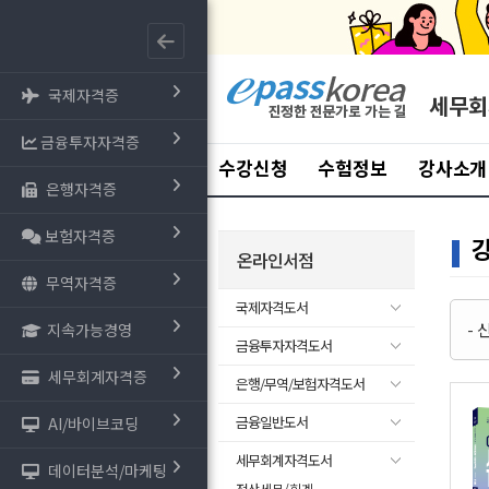
국제자격증
세무회
금융투자자격증
수강신청
수험정보
강사소개
은행자격증
보험자격증
온라인서점
무역자격증
국제자격도서
-
지속가능경영
금융투자자격도서
세무회계자격증
은행/무역/보험자격도서
금융일반도서
AI/바이브코딩
세무회계자격도서
데이터분석/마케팅
- 전산세무/회계