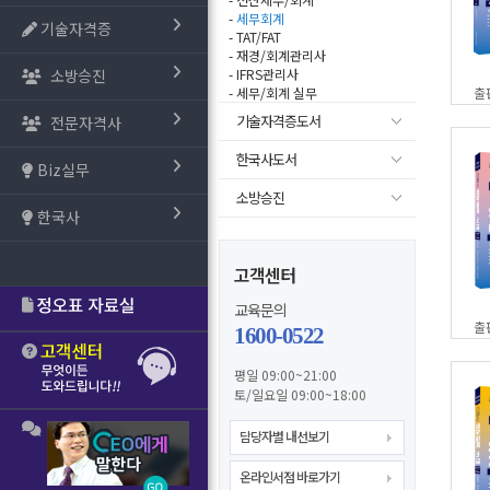
-
세무회계
기술자격증
- TAT/FAT
- 재경/회계관리사
소방승진
- IFRS관리사
- 세무/회계 실무
출
기술자격증도서
전문자격사
한국사도서
Biz실무
소방승진
한국사
고객센터
교육문의
출
1600-0522
평일 09:00~21:00
토/일요일 09:00~18:00
담당자별 내선보기
온라인서점 바로가기