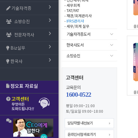
- 세무회계
기술자격증
- TAT/FAT
- 재경/회계관리사
소방승진
-
IFRS관리사
- 세무/회계 실무
출
기술자격증도서
전문자격사
한국사도서
Biz실무
소방승진
한국사
고객센터
교육문의
출
1600-0522
평일 09:00~21:00
토/일요일 09:00~18:00
담당자별 내선보기
온라인서점 바로가기