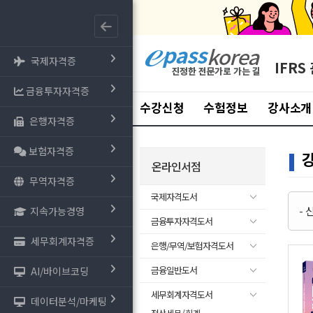
국제자격증
IFRS
금융투자자격증
수강신청
수험정보
강사소개
은행자격증
보험자격증
온라인서점
무역자격증
국제자격도서
-
지속가능경영
금융투자자격도서
세무회계자격증
은행/무역/보험자격도서
금융일반도서
AI/바이브코딩
세무회계자격도서
데이터분석/마케팅
- 전산세무/회계