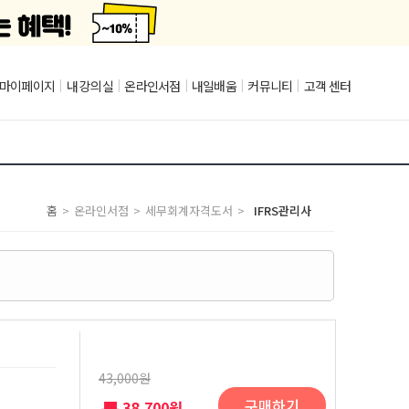
마이페이지
|
내 강의실
|
온라인서점
|
내일배움
|
커뮤니티
|
고객 센터
홈
>
온라인서점
>
세무회계자격도서
>
IFRS관리사
43,000원
구매하기
38,700원