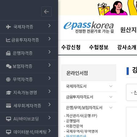
국제자격증
원산지
금융투자자격증
수강신청
수험정보
강사소개
은행자격증
보험자격증
온라인서점
무역자격증
국제자격도서
-
지속가능경영
금융투자자격도서
세무회계자격증
은행/무역/보험자격도서
- 자산관리사(은행 FP)
AI/바이브코딩
- 은행텔러
- 외환전문역
- 국제무역사/무역영어
데이터분석/마케팅
-
원산지관리사