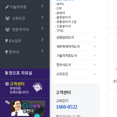
- AFPK
기술자격증
- CFP
- 보세사
- 물류관리사
소방승진
- 유통관리사 2급
- 신용분석사
전문자격사
- TPAC
금융일반도서
Biz실무
세무회계자격도서
한국사
기술자격증도서
한국사도서
소방승진
출
고객센터
교육문의
1600-0522
평일 09:00~21:00