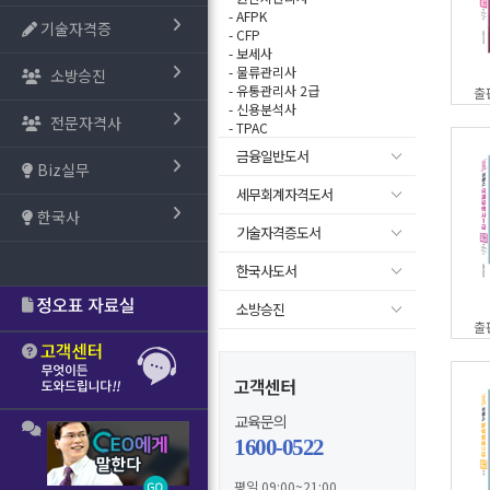
- AFPK
기술자격증
- CFP
- 보세사
- 물류관리사
소방승진
- 유통관리사 2급
출
- 신용분석사
전문자격사
- TPAC
금융일반도서
Biz실무
세무회계자격도서
한국사
기술자격증도서
한국사도서
소방승진
출
고객센터
교육문의
1600-0522
평일 09:00~21:00