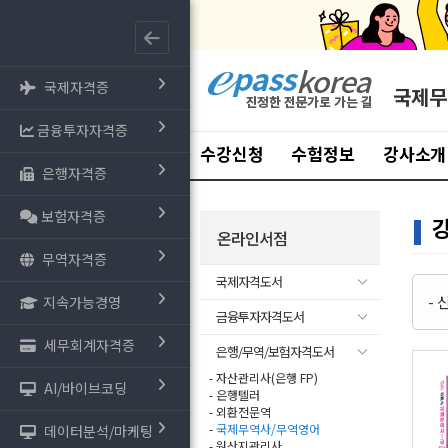
국제자격증
국제무
금융투자자격증
수강신청
수험정보
강사소개
은행자격증
보험자격증
온라인서점
무역자격증
국제자격도서
-
지속가능경영
금융투자자격도서
세무회계자격증
은행/무역/보험자격도서
- 자산관리사(은행 FP)
AI/바이브코딩
- 은행텔러
- 외환전문역
-
국제무역사/무역영어
데이터분석/마케팅
- 원산지관리사