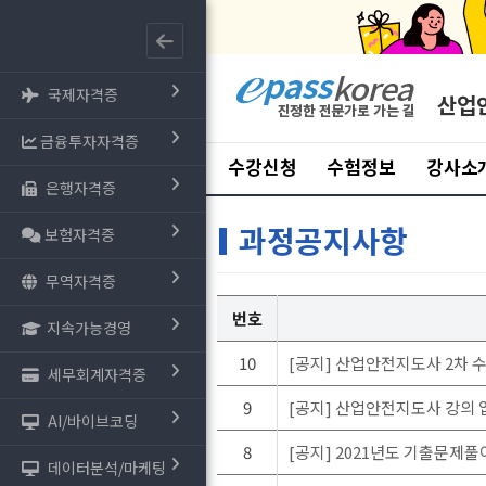
국제자격증
산업
금융투자자격증
수강신청
수험정보
강사소
은행자격증
과정공지사항
보험자격증
무역자격증
번호
지속가능경영
10
[공지] 산업안전지도사 2차
세무회계자격증
9
[공지] 산업안전지도사 강의
AI/바이브코딩
8
[공지] 2021년도 기출문제
데이터분석/마케팅