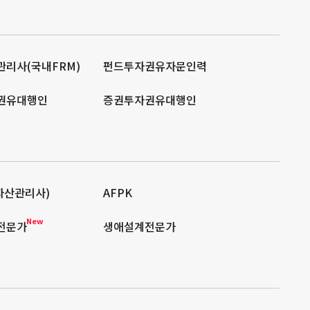
리사(국내FRM)
펀드투자권유자문인력
권유대행인
증권투자권유대행인
자산관리사)
AFPK
New
전문가
생애설계전문가