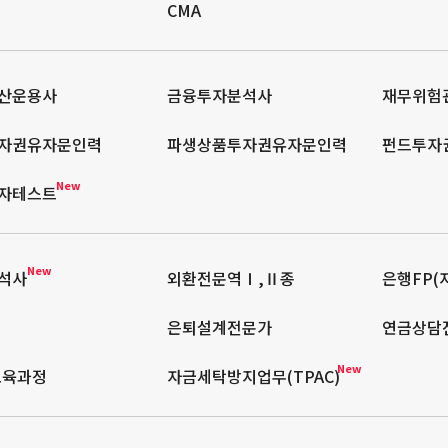
CMA
산운용사
금융투자분석사
재무위험관
자권유자문인력
파생상품투자권유자문인력
펀드투자
New
자테스트
New
석사
외환전문역Ⅰ,Ⅱ종
은행FP(
은퇴설계전문가
연금상담
New
교육과정
자금세탁방지업무(TPAC)