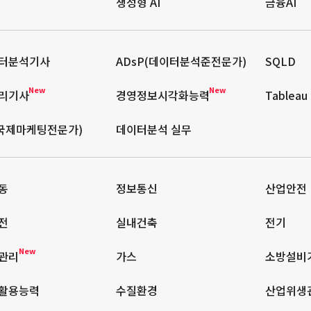
생성형 AI
금융AI
터분석기사
ADsP(데이터분석준전문가)
SQLD
New
New
리기사
경영정보시각화능력
Tableau
(국제마케팅전문가)
데이터분석 실무
동
정보통신
산업안전
전
실내건축
전기
New
관리
가스
소방설비
활용능력
수질환경
산업위생