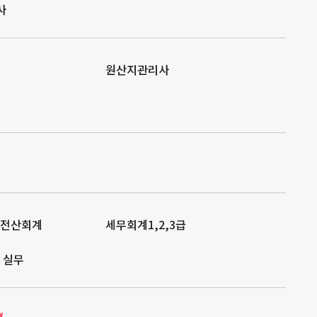
사
원산지관리사
/전산회계
세무회계1,2,3급
 실무
w