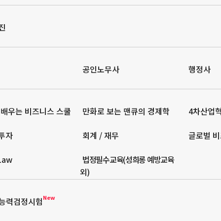
진
공인노무사
행정사
 배우는 비즈니스 스쿨
만화로 보는 맨큐의 경제학
4차산업
 투자
회계 / 재무
글로벌 비
 Law
법정필수교육(성희롱 예방교육
외)
New
능력검정시험