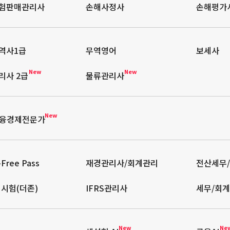
험판매관리사
손해사정사
손해평가
역사1급
무역영어
보세사
New
New
리사 2급
물류관리사
New
금융경제전문가
Free Pass
재경관리사/회계관리
전산세무
격시험(더존)
IFRS관리사
세무/회계
New
Ne