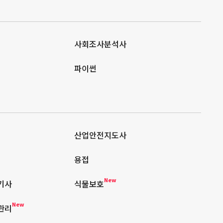
사회조사분석사
파이썬
산업안전지도사
용접
New
기사
식물보호
New
관리