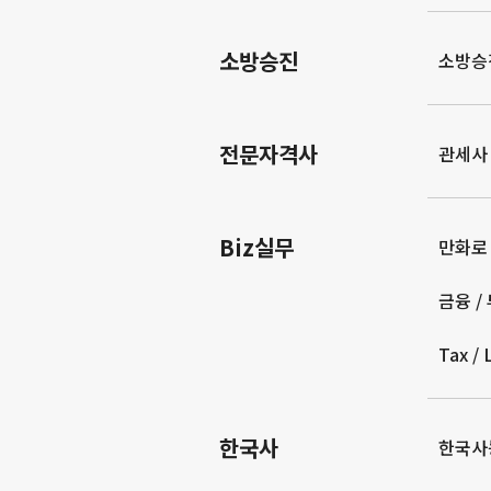
소방승진
소방승
전문자격사
관세사
Biz실무
만화로
금융 /
Tax /
한국사
한국사