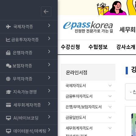
국제자격증
세무회
금융투자자격증
수강신청
수험정보
강사소개
은행자격증
보험자격증
온라인서점
무역자격증
국제자격도서
-
지속가능경영
금융투자자격도서
세무회계자격증
은행/무역/보험자격도서
금융일반도서
AI/바이브코딩
세무회계자격도서
데이터분석/마케팅
- 전산세무/회계