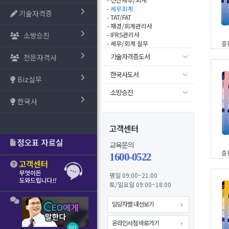
-
세무회계
기술자격증
- TAT/FAT
- 재경/회계관리사
소방승진
- IFRS관리사
- 세무/회계 실무
출
기술자격증도서
전문자격사
한국사도서
Biz실무
소방승진
한국사
고객센터
교육문의
출
1600-0522
평일 09:00~21:00
토/일요일 09:00~18:00
담당자별 내선보기
온라인서점 바로가기