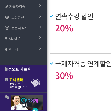
기술자격증
연속수강 할인
소방승진
20%
전문자격사
Biz실무
한국사
국제자격증 연계할
30%