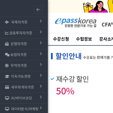
국제자격증
CFA
금융투자자격증
수강신청
수험정보
강사소
은행자격증
할인안내
보험자격증
수강료는 판매가를 
무역자격증
지속가능경영
재수강 할인
50%
세무회계자격증
AI/바이브코딩
데이터분석/마케팅