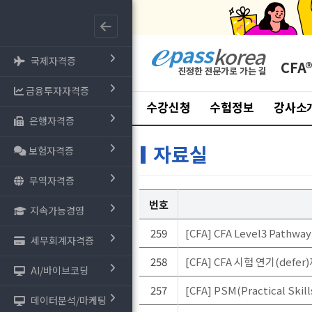
국제자격증
CFA
금융투자자격증
수강신청
수험정보
강사소
은행자격증
자료실
보험자격증
무역자격증
번호
지속가능경영
259
[CFA] CFA Level3 Pathwa
세무회계자격증
258
[CFA] CFA 시험 연기(defer
AI/바이브코딩
257
[CFA] PSM(Practical Sk
데이터분석/마케팅