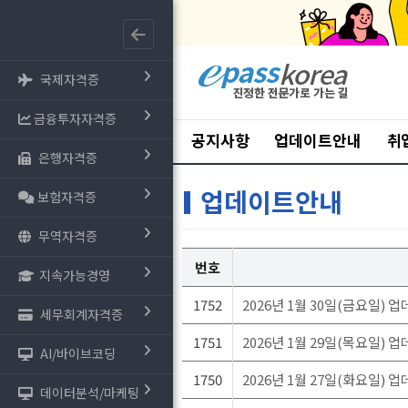
국제자격증
금융투자자격증
공지사항
업데이트안내
취
은행자격증
업데이트안내
보험자격증
무역자격증
번호
지속가능경영
1752
2026년 1월 30일(금요일) 
세무회계자격증
1751
2026년 1월 29일(목요일) 
AI/바이브코딩
1750
2026년 1월 27일(화요일) 
데이터분석/마케팅