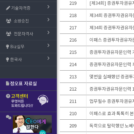
219
[제34회] 증권투자권유자
기술자격증
218
제34회 증권투자권유자
소방승진
217
제34회 증권투자권유자
전문자격사
216
이패스 증권투자권유자문
Biz실무
215
증권투자권유자문인력 가
한국사
214
증권투자권유자문인력 후
213
몇번을 실패했던 증권투
212
증권투자권유자문인력 1
211
업무필수 증권투자권유자
210
이패스로 효과 톡톡히 
209
독학으로 탈락했던 노베이