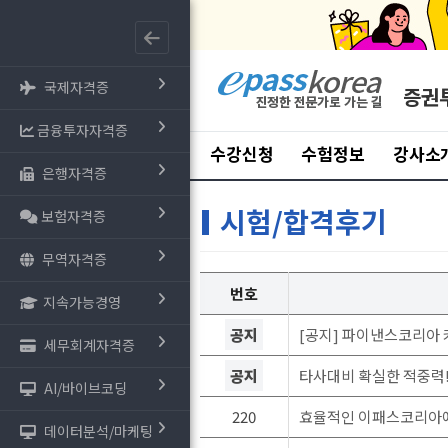
국제자격증
증권
금융투자자격증
수강신청
수험정보
강사소
은행자격증
시험/합격후기
보험자격증
무역자격증
번호
지속가능경영
공지
[공지] 파이낸스코리아 
세무회계자격증
공지
타사대비 확실한 적중력!
AI/바이브코딩
220
효율적인 이패스코리아에
데이터분석/마케팅