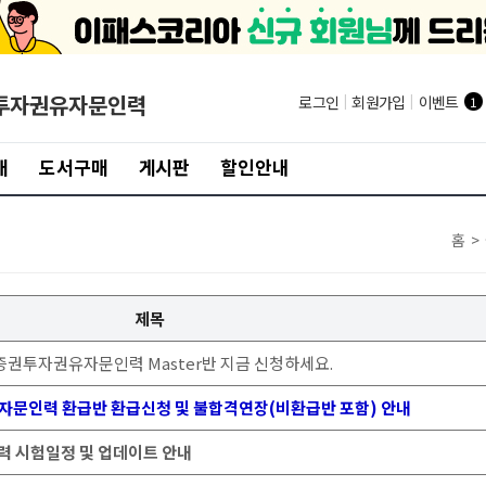
투자권유자문인력
로그인
|
회원가입
|
이벤트
1
개
도서구매
게시판
할인안내
홈
>
제목
! 증권투자권유자문인력 Master반 지금 신청하세요.
유자문인력 환급반 환급신청 및 불합격연장(비환급반 포함) 안내
력 시험일정 및 업데이트 안내