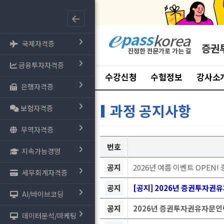
국제자격증
증권
금융투자자격증
수강신청
수험정보
강사소
은행자격증
과정 공지사항
보험자격증
무역자격증
번호
지속가능경영
공지
2026년 여름 이벤트 OPEN
세무회계자격증
공지
[공지] 2026년 증권투자권
AI/바이브코딩
공지
2026년 증권투자권유자문인
데이터분석/마케팅