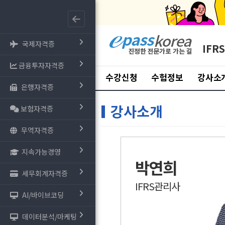
국제자격증
IFR
금융투자자격증
수강신청
수험정보
강사소
은행자격증
강사소개
보험자격증
무역자격증
지속가능경영
박연희
세무회계자격증
IFRS관리사
AI/바이브코딩
데이터분석/마케팅