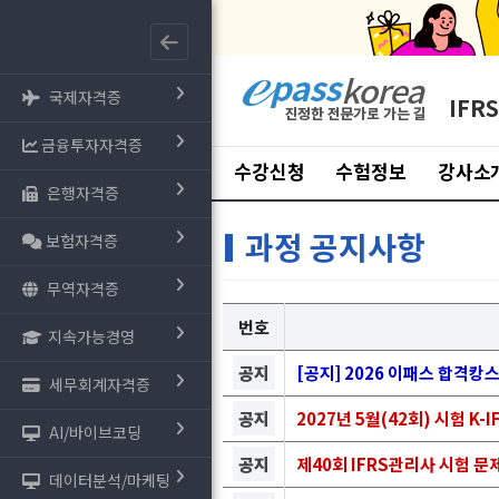
국제자격증
IFR
금융투자자격증
수강신청
수험정보
강사소
은행자격증
과정 공지사항
보험자격증
무역자격증
번호
지속가능경영
공지
[공지] 2026 이패스 합격캉
세무회계자격증
공지
2027년 5월(42회) 시험 K
AI/바이브코딩
공지
제40회 IFRS관리사 시험 문
데이터분석/마케팅