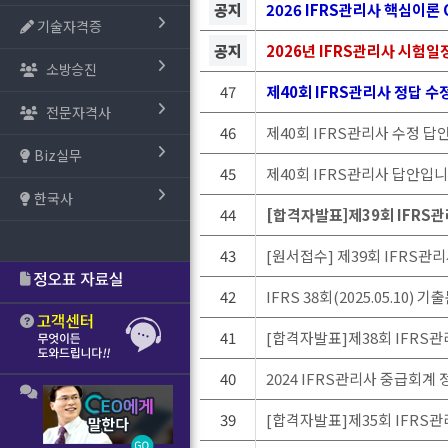
공지
2026 IFRS관리사 핵심이론 
기술자격증
공지
2026년 IFRS관리사 시험일
소방승진
47
제40회 IFRS관리사 정답 수
전문자격사
46
제40회 IFRS관리사 수정 답
Biz실무
45
제40회 IFRS관리사 답안입니
한국사
44
[합격자발표]제39회 IFRS
43
[원서접수] 제39회 IFRS관
42
IFRS 38회(2025.05.10)
41
[합격자발표]제38회 IFRS
40
2024 IFRS관리사 중급회계
39
[합격자발표]제35회 IFRS