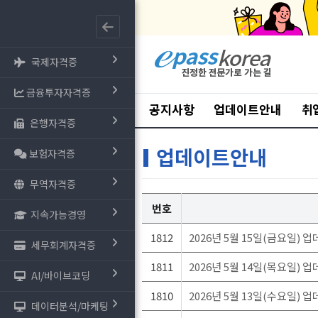
국제자격증
금융투자자격증
공지사항
업데이트안내
취
은행자격증
업데이트안내
보험자격증
무역자격증
번호
지속가능경영
1812
2026년 5월 15일(금요일) 
세무회계자격증
1811
2026년 5월 14일(목요일) 
AI/바이브코딩
1810
2026년 5월 13일(수요일) 
데이터분석/마케팅