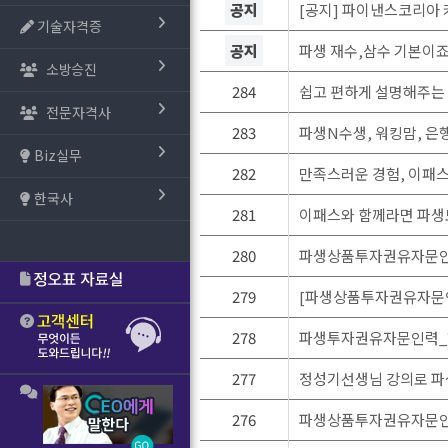
공지
[공지] 파이낸스코리아 
기술자격증
공지
파생 재수,삼수 기본이죠
소방승진
284
쉽고 편하게 설명해주는
전문자격사
283
파생N수생, 워킹맘, 은행
Biz실무
282
만족스러운 경험, 이
한국사
281
이패스와 함께라면 파생도
280
파생상품투자권유자문인력
279
[파생상품투자권유자문인력
278
파생투자권유자문인력_
277
정성기선생님 강의로 파
276
파생상품투자권유자문인력