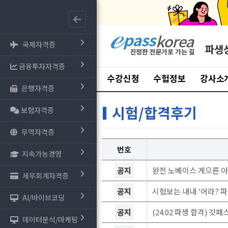
국제자격증
파생
금융투자자격증
수강신청
수험정보
강사소
은행자격증
시험/합격후기
보험자격증
무역자격증
번호
지속가능경영
공지
완전 노베이스 게으른 아
세무회계자격증
공지
시험보는 내내 '어라? 파
AI/바이브코딩
공지
(24.02 파생 합격) 
데이터분석/마케팅