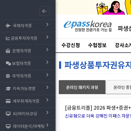
국제자격증
파생
금융투자자격증
수강신청
수험정보
강사소
은행자격증
파생상품투자권유
보험자격증
무역자격증
온라인 패키지 과정
온라인 종
지속가능경영
세무회계자격증
[금융트리플] 2026 파생+증권+
AI/바이브코딩
신유형으로 더욱 강해진 이패스 자문인력
데이터분석/마케팅