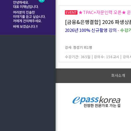
★TPAC+자문인력 오픈★ 은
[금융&은행결합] 2026 파생
2026년 100% 신규촬영 강의
-
수강기
강사: 정성기 외1명
수강기간: 365일
|
강의수: 156교시
|
강의시
회사소개