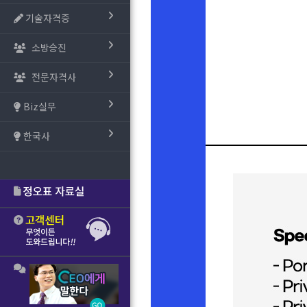
기술자격증
소방승진
전문자격사
Biz실무
한국사