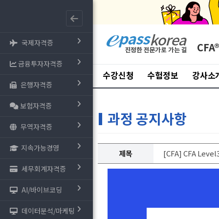
국제자격증
CFA
금융투자자격증
수강신청
수험정보
강사소
은행자격증
보험자격증
과정 공지사항
무역자격증
지속가능경영
제목
[CFA] CFA Lev
세무회계자격증
AI/바이브코딩
데이터분석/마케팅