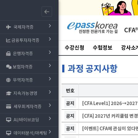
국제자격증
CFA
금융투자자격증
수강신청
수험정보
강사소
은행자격증
과정 공지사항
보험자격증
무역자격증
번호
지속가능경영
공지
[CFA Level1] 2026→2
세무회계자격증
공지
[CFA] 2027년 커리큘럼 변
AI/바이브코딩
공지
[이벤트] CFA에 관심이 있
데이터분석/마케팅