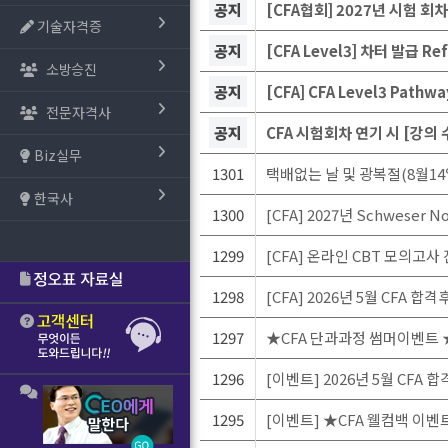
공지
[CFA협회] 2027년 시험 회
기술자격증
공지
[CFA Level3] 차터 발급 R
소방승진
공지
[CFA] CFA Level3 Pat
전문자격사
공지
CFA 시험회차 연기 시 [강의
Biz실무
1301
택배없는 날 및 광복절(8월14
한국사
1300
[CFA] 2027년 Schweser N
1299
[CFA] 온라인 CBT 모의고사 
1298
[CFA] 2026년 5월 CFA 
1297
★CFA 단과과정 썸머이벤트 ★ 
1296
[이벤트] 2026년 5월 CFA 
1295
[이벤트] ★CFA 웰컴백 이