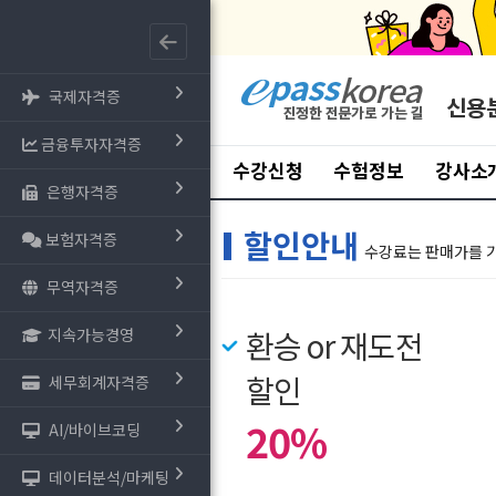
국제자격증
신용
금융투자자격증
수강신청
수험정보
강사소
은행자격증
할인안내
보험자격증
수강료는 판매가를 
무역자격증
지속가능경영
환승 or 재도전
할인
세무회계자격증
20%
AI/바이브코딩
데이터분석/마케팅