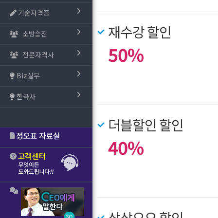
기술자격증
재수강 할인
소방승진
50%
전문자격사
Biz실무
한국사
더블할인 할인
40%
삼삼오오 할인