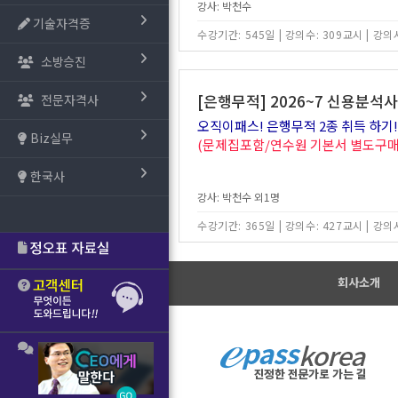
강사: 박천수
기술자격증
수강기간: 545일
|
강의수: 309교시
|
강의시
소방승진
[은행무적] 2026~7 신용분석사
전문자격사
오직이패스! 은행무적 2종 취득 하기!
Biz실무
(문제집포함/연수원 기본서 별도구매
한국사
강사: 박천수 외1명
수강기간: 365일
|
강의수: 427교시
|
강의시
회사소개