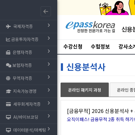
국제자격증
신용
금융투자자격증
수강신청
수험정보
강사소
은행자격증
신용분석사
보험자격증
무역자격증
온라인 패키지 과정
온라인 종
지속가능경영
세무회계자격증
[금융무적] 2026 신용분석사 +
AI/바이브코딩
오직이패스! 금융무적 2종 취득 하기!
데이터분석/마케팅