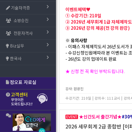
기술자격증
이벤트혜택♥
① 수강기간: 210일
소방승진
② 2026년 세무회계 1급 자체제작
③ 2026년 강의 제공(전 강의 완강)
전문자격사
※ 유의사항
Biz실무
- 이패스 자체제작도서 26년 도서가
- 수강신청인원에따라 본 이벤트는 조
한국사
- 26년도 강의 업데이트 완료
★ 신청 전 꼭 확인 부탁드립니다.
강사: 원광진
수강기간: 210일
|
강의수: 111교시
|
강의시
★신간도서 출간기념★
#30
2026 세무회계 2급 종합반 [