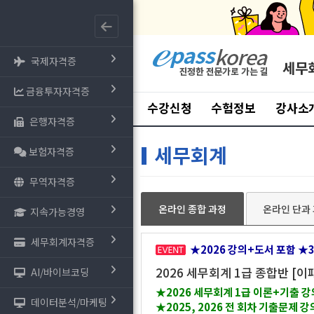
국제자격증
세무
금융투자자격증
수강신청
수험정보
강사소
은행자격증
세무회계
보험자격증
무역자격증
온라인 종합 과정
온라인 단과
지속가능경영
세무회계자격증
★2026 강의+도서 포함 ★
2026 세무회계 1급 종합반 [
AI/바이브코딩
★2026 세무회계 1급 이론+기출 
데이터분석/마케팅
★2025, 2026 전 회차 기출문제 