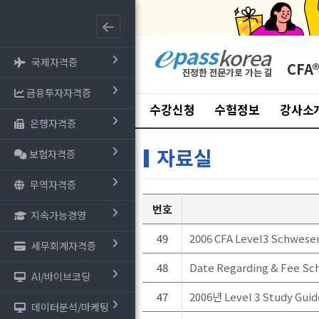
국제자격증
CFA
금융투자자격증
수강신청
수험정보
강사소
은행자격증
자료실
보험자격증
무역자격증
번호
지속가능경영
49
2006 CFA Level3 Schwese
세무회계자격증
48
Date Regarding & Fee Sch
AI/바이브코딩
47
2006년 Level 3 Study Gu
데이터분석/마케팅