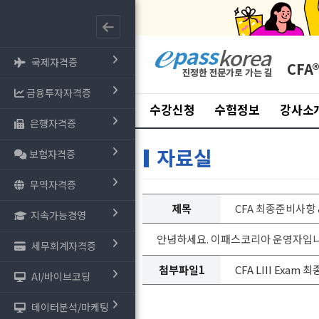
국제자격증
CFA
금융투자자격증
수강신청
수험정보
강사소
은행자격증
자료실
보험자격증
무역자격증
제목
CFA 최종준비사항 & 
지속가능경영
안녕하세요. 이패스코리아 운영자입니다.
세무회계자격증
첨부파일1
CFA LIII Exam
AI/바이브코딩
데이터분석/마케팅