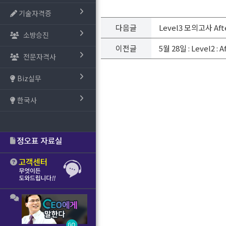
기술자격증
다음글
Level3 모의고사 Aft
소방승진
이전글
5월 28일 : Level2 
전문자격사
Biz실무
한국사