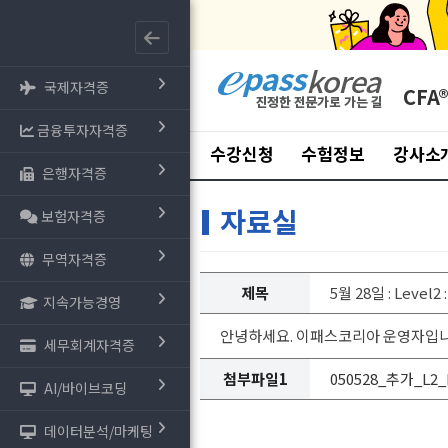
국제자격증
CFA
금융투자자격증
수강신청
수험정보
강사소
은행자격증
자료실
보험자격증
무역자격증
제목
5월 28일 : Leve
지속가능경영
안녕하세요. 이패스코리아 운영자입니다.
세무회계자격증
첨부파일1
050528_추가_L2_M
AI/바이브코딩
데이터분석/마케팅