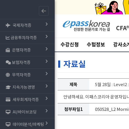
국제자격증
CFA
금융투자자격증
수강신청
수험정보
강사소
은행자격증
자료실
보험자격증
무역자격증
제목
5월 28일 : Level
지속가능경영
안녕하세요. 이패스코리아 운영자입니다. 
세무회계자격증
첨부파일1
050528_L2 Morni
AI/바이브코딩
데이터분석/마케팅