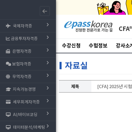
국제자격증
CFA
금융투자자격증
수강신청
수험정보
강사소
은행자격증
자료실
보험자격증
무역자격증
제목
[CFA] 2025년 시
지속가능경영
세무회계자격증
AI/바이브코딩
데이터분석/마케팅