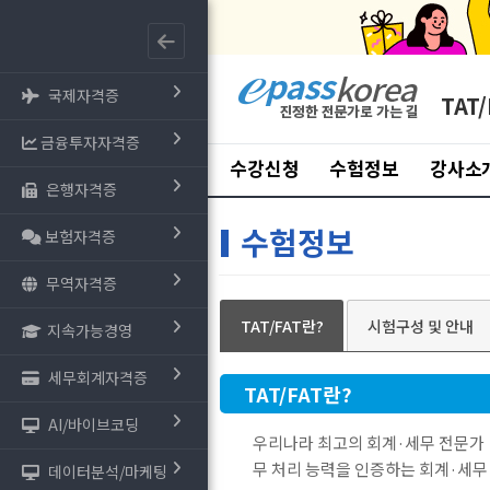
국제자격증
TAT/
금융투자자격증
수강신청
수험정보
강사소
은행자격증
수험정보
보험자격증
무역자격증
TAT/FAT란?
시험구성 및 안내
지속가능경영
세무회계자격증
TAT/FAT란?
AI/바이브코딩
우리나라 최고의 회계·세무 전문가
무 처리 능력을 인증하는 회계·세무
데이터분석/마케팅