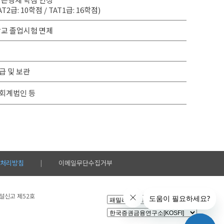
AT2급: 10학점 / TAT1급: 16학점)
교 졸업시험 면제
급 및 보관
 회계법인 등
처리방침
이메일무단수집거부
|
시설신고 제52호