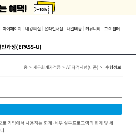
|
마이페이지
|
내 강의실
|
온라인서점
|
내일배움
|
커뮤니티
|
고객 센터
인과정(EPASS-U)
홈
>
세무회계자격증
>
AT자격시험(더존)
>
수험정보
로 기업에서 사용하는 회계·세무 실무프로그램의 회계 및 세
다.