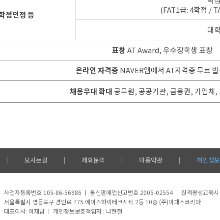
(FAT1급: 4학점 / T
학점인정 등
대학
표창
AT Award, 우수장학생 표창
온라인 자격증
NAVER앱에서 AT자격증 무료 발
채용우대 확대
공무원, 공공기관, 금융권, 기업체,
오시는길
제휴문의
이용약관
개인정보
|
|
|
|
사업자등록번호 105-86-56986 ㅣ 통신판매업신고번호 2005-02554 ㅣ 원격평생교육
서울특별시 영등포구 경인로 775 에이스하이테크시티 2동 10층 (주)이패스코리아
대표이사: 이재남 ㅣ 개인정보보호책임자 : 나현철