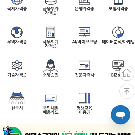
국제자격증
금융투자
은행자격증
보험자격증
자격증
무역자격증
세무회계
AI/바이브코딩
데이터분석/마케팅
자격증
기술자격증
소방승진
전문자격사
BIZ실무
한국사
국민내일
평생교육
배움카드
이용권