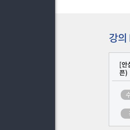
강의 
[안
픈)