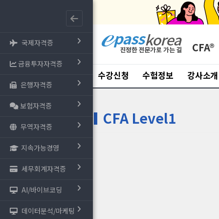
국제자격증
CFA®
금융투자자격증
수강신청
수험정보
강사소개
은행자격증
보험자격증
CFA Level1
무역자격증
지속가능경영
세무회계자격증
AI/바이브코딩
데이터분석/마케팅