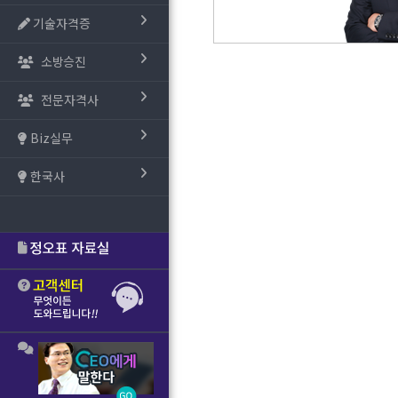
기술자격증
소방승진
전문자격사
Biz실무
한국사