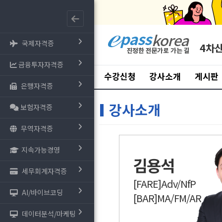
국제자격증
4차
금융투자자격증
수강신청
강사소개
게시판
은행자격증
강사소개
보험자격증
무역자격증
지속가능경영
김용석
세무회계자격증
[FARE]Adv/NfP
AI/바이브코딩
[BAR]MA/FM/AR
데이터분석/마케팅