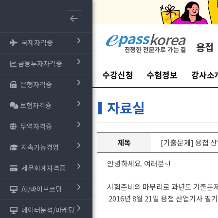
국제자격증
용접
금융투자자격증
수강신청
수험정보
강사소
은행자격증
자료실
보험자격증
무역자격증
제목
[기출문제] 용접 산
지속가능경영
안녕하세요. 여러분~!
세무회계자격증
시험준비의 마무리로 과년도 기출문제
AI/바이브코딩
2016년 8월 21일 용접 산업기사 필
데이터분석/마케팅